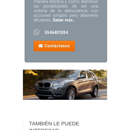
manera efectiva y cómo disminuir
las posibilidades de ser una
víctima de la delincuencia con
acciones simples pero altamente
eficientes.
Saber más…
5546401034
Contáctenos
TAMBIÉN LE PUEDE