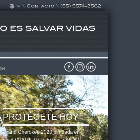
\
Contacto
\
(55) 5574-3562
 ES SALVAR VIDAS
ón
PARA CADA CLIENTE
 son el
rollos