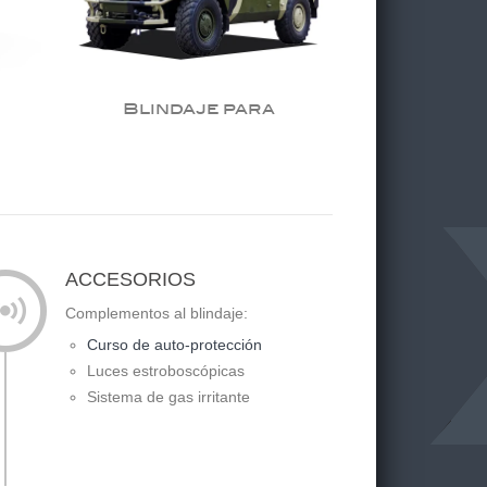
Blindaje p
y ca
Blindaje para
gobiernos
ACCESORIOS
Complementos al blindaje:
Curso de auto-protección
Luces estroboscópicas
Sistema de gas irritante