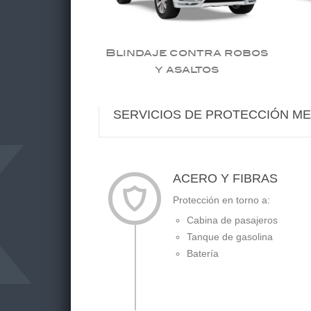
ara cabinas
Blindaje contra robos
iones
y asaltos
SERVICIOS DE PROTECCIÓN ME
ACERO Y FIBRAS
Protección en torno a:
Cabina de pasajeros
Tanque de gasolina
Batería