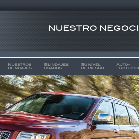
NUESTRO NEGOCIO
Nuestros
Blindajes
Su nivel
Auto-
blindajes
usados
de riesgo
protecci
DISEÑAMOS 
Por eso sus necesidades
centro de nuestros desar