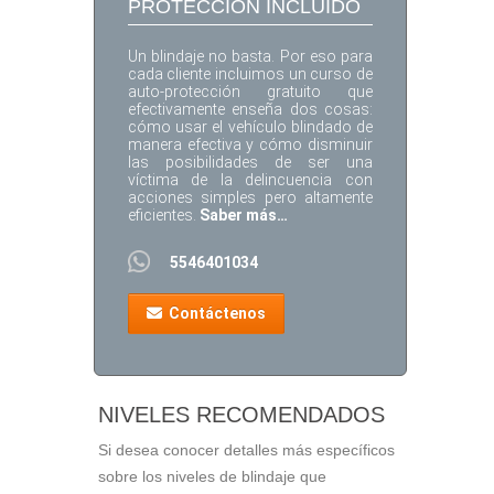
PROTECCIÓN INCLUIDO
Un blindaje no basta. Por eso para
cada cliente incluimos un curso de
auto-protección gratuito que
efectivamente enseña dos cosas:
cómo usar el vehículo blindado de
manera efectiva y cómo disminuir
las posibilidades de ser una
víctima de la delincuencia con
acciones simples pero altamente
eficientes.
Saber más…
5546401034
Contáctenos
NIVELES RECOMENDADOS
Si desea conocer detalles más específicos
sobre los niveles de blindaje que