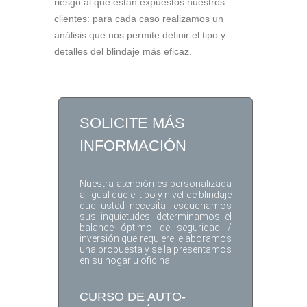
riesgo al que están expuestos nuestros
clientes: para cada caso realizamos un
análisis que nos permite definir el tipo y
detalles del blindaje más eficaz.
SOLICITE MÁS
INFORMACIÓN
Nuestra atención es personalizada
al igual que el tipo y nivel de blindaje
que usted necesita: escuchamos
sus inquietudes, determinamos el
balance óptimo de seguridad /
inversión que requiere, elaboramos
una propuesta y se la presentamos
en su hogar u oficina.
CURSO DE AUTO-